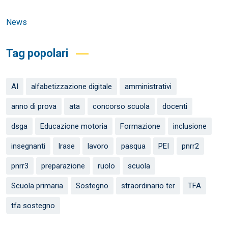
News
Tag popolari
AI
alfabetizzazione digitale
amministrativi
anno di prova
ata
concorso scuola
docenti
dsga
Educazione motoria
Formazione
inclusione
insegnanti
Irase
lavoro
pasqua
PEI
pnrr2
pnrr3
preparazione
ruolo
scuola
Scuola primaria
Sostegno
straordinario ter
TFA
tfa sostegno