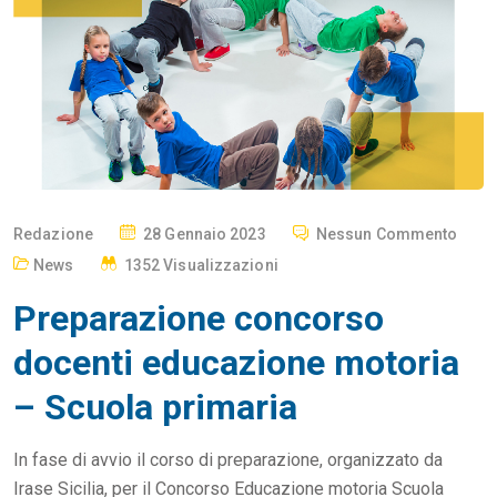
P
Redazione
28 Gennaio 2023
Nessun Commento
O
News
1352 Visualizzazioni
S
Preparazione concorso
T
E
docenti educazione motoria
D
– Scuola primaria
O
N
In fase di avvio il corso di preparazione, organizzato da
Irase Sicilia, per il Concorso Educazione motoria Scuola