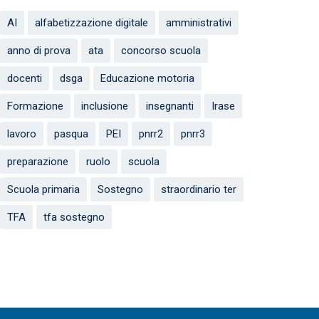
AI
alfabetizzazione digitale
amministrativi
anno di prova
ata
concorso scuola
docenti
dsga
Educazione motoria
Formazione
inclusione
insegnanti
Irase
lavoro
pasqua
PEI
pnrr2
pnrr3
preparazione
ruolo
scuola
Scuola primaria
Sostegno
straordinario ter
TFA
tfa sostegno