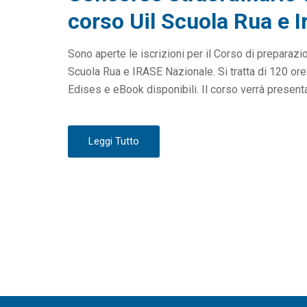
T
corso Uil Scuola Rua e Ira
E
D
Sono aperte le iscrizioni per il Corso di preparazi
O
Scuola Rua e IRASE Nazionale. Si tratta di 120 or
N
Edises e eBook disponibili. Il corso verrà presenta
Leggi Tutto