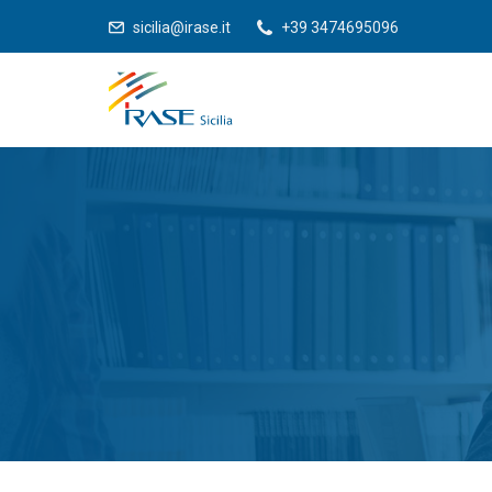
sicilia@irase.it
+39 3474695096