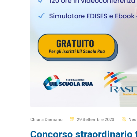
P
Chiara Damiano
29 Settembre 2023
Nes
O
Concorso straordinario te
S