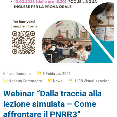
P
Chiara Damiano
3 Febbraio 2026
O
Nessun Commento
News
1138 Visualizzazioni
S
Webinar “Dalla traccia alla
T
E
lezione simulata – Come
D
affrontare il PNRR3”
O