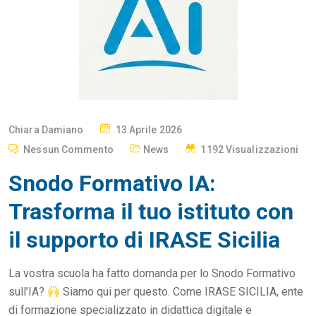
P
Chiara Damiano
13 Aprile 2026
O
Nessun Commento
News
1192 Visualizzazioni
S
Snodo Formativo IA:
T
E
Trasforma il tuo istituto con
D
il supporto di IRASE Sicilia
O
N
La vostra scuola ha fatto domanda per lo Snodo Formativo
sull’IA?
Siamo qui per questo. Come IRASE SICILIA, ente
di formazione specializzato in didattica digitale e