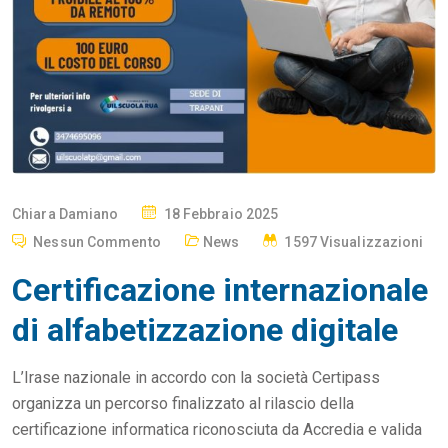
P
Chiara Damiano
18 Febbraio 2025
O
Nessun Commento
News
1597 Visualizzazioni
S
Certificazione internazionale
T
E
di alfabetizzazione digitale
D
O
L’Irase nazionale in accordo con la società Certipass
N
organizza un percorso finalizzato al rilascio della
certificazione informatica riconosciuta da Accredia e valida