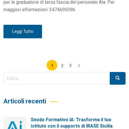
per le graduatorie di terza fascia del personale Ata. Per
maggiori informazioni: 3474695096
Leggi Tutto
Paginazione
1
2
3
degli
Cerca
Cerca
per:
articoli
Articoli recenti
Snodo Formativo IA: Trasforma il tuo
istituto con il supporto di IRASE Sicilia