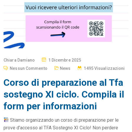
P
Chiara Damiano
1 Dicembre 2025
O
Nessun Commento
News
1495 Visualizzazioni
S
Corso di preparazione al Tfa
T
E
sostegno XI ciclo. Compila il
D
form per informazioni
O
N
​Stiamo organizzando un corso di preparazione per le
prove d’accesso al TFA Sostegno XI Ciclo! ​Non perdere