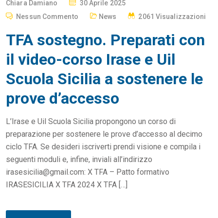
P
Chiara Damiano
30 Aprile 2025
O
Nessun Commento
News
2061 Visualizzazioni
S
TFA sostegno. Preparati con
T
E
il video-corso Irase e Uil
D
Scuola Sicilia a sostenere le
O
N
prove d’accesso
L’Irase e Uil Scuola Sicilia propongono un corso di
preparazione per sostenere le prove d’accesso al decimo
ciclo TFA. Se desideri iscriverti prendi visione e compila i
seguenti moduli e, infine, inviali all’indirizzo
irasesicilia@gmail.com: X TFA – Patto formativo
IRASESICILIA X TFA 2024 X TFA […]