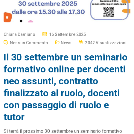
P
Chiara Damiano
16 Settembre 2025
O
Nessun Commento
News
2042 Visualizzazioni
S
Il 30 settembre un seminario
T
E
formativo online per docenti
D
neo assunti, contratto
O
N
finalizzato al ruolo, docenti
con passaggio di ruolo e
tutor
Si terrà il prossimo 30 settembre un seminario formativo