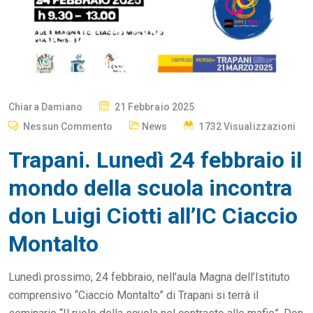
P
Chiara Damiano
21 Febbraio 2025
O
Nessun Commento
News
1732 Visualizzazioni
S
Trapani. Lunedì 24 febbraio il
T
E
mondo della scuola incontra
D
don Luigi Ciotti all’IC Ciaccio
O
N
Montalto
Lunedì prossimo, 24 febbraio, nell’aula Magna dell’Istituto
comprensivo “Ciaccio Montalto” di Trapani si terrà il