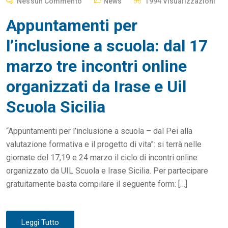
Nessun Commento
News
1994 Visualizzazioni
S
Appuntamenti per
T
E
l’inclusione a scuola: dal 17
D
marzo tre incontri online
O
N
organizzati da Irase e Uil
Scuola Sicilia
“Appuntamenti per l’inclusione a scuola – dal Pei alla
valutazione formativa e il progetto di vita”: si terrà nelle
giornate del 17,19 e 24 marzo il ciclo di incontri online
organizzato da UIL Scuola e Irase Sicilia. Per partecipare
gratuitamente basta compilare il seguente form: […]
Leggi Tutto