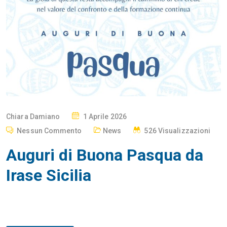
P
Chiara Damiano
1 Aprile 2026
O
Nessun Commento
News
526 Visualizzazioni
S
Auguri di Buona Pasqua da
T
E
Irase Sicilia
D
O
N