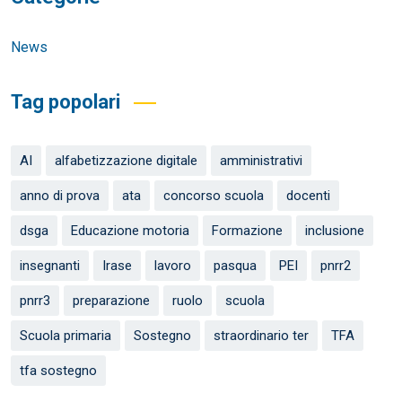
News
Tag popolari
AI
alfabetizzazione digitale
amministrativi
anno di prova
ata
concorso scuola
docenti
dsga
Educazione motoria
Formazione
inclusione
insegnanti
Irase
lavoro
pasqua
PEI
pnrr2
pnrr3
preparazione
ruolo
scuola
Scuola primaria
Sostegno
straordinario ter
TFA
tfa sostegno