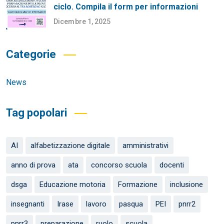
ciclo. Compila il form per informazioni
Dicembre 1, 2025
Categorie
News
Tag popolari
AI
alfabetizzazione digitale
amministrativi
anno di prova
ata
concorso scuola
docenti
dsga
Educazione motoria
Formazione
inclusione
insegnanti
Irase
lavoro
pasqua
PEI
pnrr2
pnrr3
preparazione
ruolo
scuola