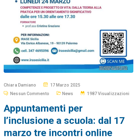
P
Chiara Damiano
17 Marzo 2025
O
Nessun Commento
News
1987 Visualizzazioni
S
Appuntamenti per
T
E
l’inclusione a scuola: dal 17
D
marzo tre incontri online
O