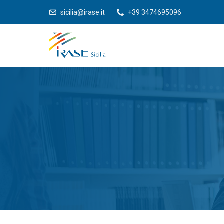
sicilia@irase.it
+39 3474695096