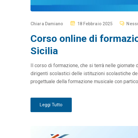
P
Chiara Damiano
18 Febbraio 2025
Ness
O
Corso online di formazi
S
T
Sicilia
E
D
Il corso di formazione, che si terrà nelle giornate 
O
dirigenti scolastici delle istituzioni scolastiche d
N
progettuale della formazione musicale con particola
Leggi Tutto