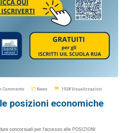
n Commento
News
1928 Visualizzazioni
 le posizioni economiche
cedure concorsuali per l’accesso alle POSIZIONI