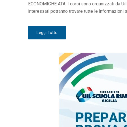
O
ECONOMICHE ATA. I corsi sono organizzati da Uil 
N
interessati potranno trovare tutte le informazioni s
Leggi Tutto