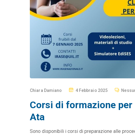
P
Chiara Damiano
4 Febbraio 2025
Nessu
O
Corsi di formazione per
S
T
Ata
E
D
Sono disponibili i corsi di preparazione alle pro