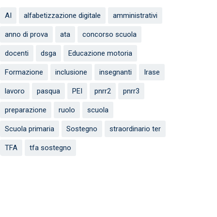
AI
alfabetizzazione digitale
amministrativi
anno di prova
ata
concorso scuola
docenti
dsga
Educazione motoria
Formazione
inclusione
insegnanti
Irase
lavoro
pasqua
PEI
pnrr2
pnrr3
preparazione
ruolo
scuola
Scuola primaria
Sostegno
straordinario ter
TFA
tfa sostegno