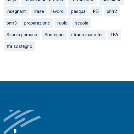
insegnanti
Irase
lavoro
pasqua
PEI
pnrr2
pnrr3
preparazione
ruolo
scuola
Scuola primaria
Sostegno
straordinario ter
TFA
tfa sostegno