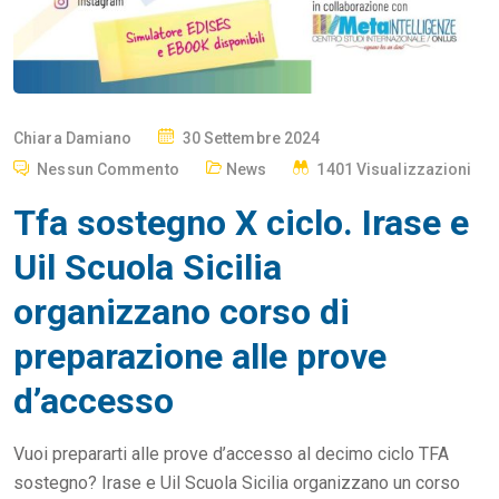
P
Chiara Damiano
30 Settembre 2024
O
Nessun Commento
News
1401 Visualizzazioni
S
Tfa sostegno X ciclo. Irase e
T
E
Uil Scuola Sicilia
D
organizzano corso di
O
N
preparazione alle prove
d’accesso
Vuoi prepararti alle prove d’accesso al decimo ciclo TFA
sostegno? Irase e Uil Scuola Sicilia organizzano un corso