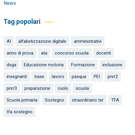
News
Tag popolari
AI
alfabetizzazione digitale
amministrativi
anno di prova
ata
concorso scuola
docenti
dsga
Educazione motoria
Formazione
inclusione
insegnanti
Irase
lavoro
pasqua
PEI
pnrr2
pnrr3
preparazione
ruolo
scuola
Scuola primaria
Sostegno
straordinario ter
TFA
tfa sostegno