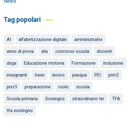
News
Tag popolari
AI
alfabetizzazione digitale
amministrativi
anno di prova
ata
concorso scuola
docenti
dsga
Educazione motoria
Formazione
inclusione
insegnanti
Irase
lavoro
pasqua
PEI
pnrr2
pnrr3
preparazione
ruolo
scuola
Scuola primaria
Sostegno
straordinario ter
TFA
tfa sostegno