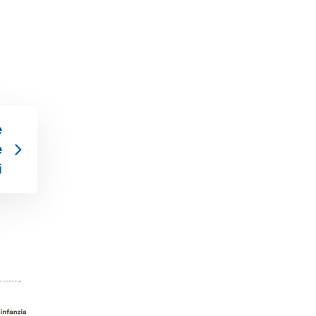
e
e
i