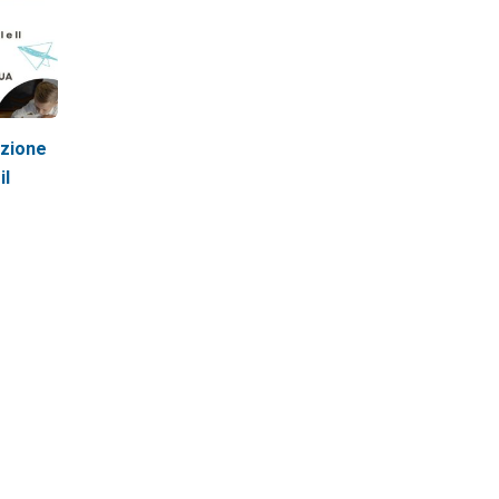
ezione
il