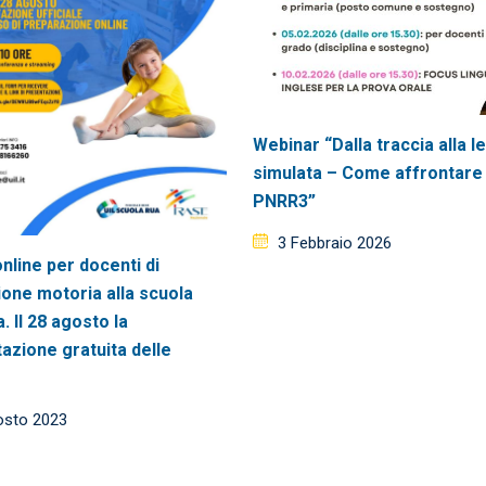
Webinar “Dalla traccia alla l
simulata – Come affrontare 
PNRR3”
Posted
3 Febbraio 2026
nline per docenti di
on
one motoria alla scuola
. Il 28 agosto la
azione gratuita delle
ed
osto 2023