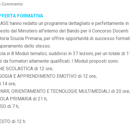
n Commento
FFERTA FORMATIVA
IRASE hanno redatto un programma dettagliato e perfettamente in 
iesto dal Ministero all’interno del Bando per il Concorso Docenti
ria Scuola Primaria, per offrire opportunità di successo format
superamento dello stesso.
cola in 8 Moduli tematici, suddivisi in 37 lezioni, per un totale di 
ti da formatori altamente qualificati. I Moduli proposti sono:
NE SCOLASTICA di 12 ore;
GOGIA E APPRENDIMENTO EMOTIVO di 12 ore;
14 ore;
NRR, ORIENTAMENTO E TECNOLOGIE MULTIMEDIALI di 20 ore;
LA PRIMARIA di 21 h;
 di 7 h;
STO di 12 h.