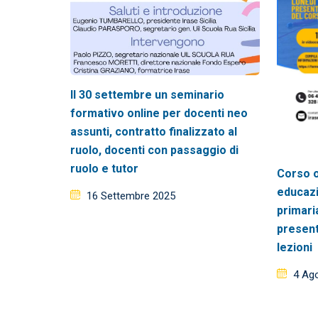
Il 30 settembre un seminario
formativo online per docenti neo
assunti, contratto finalizzato al
ruolo, docenti con passaggio di
ruolo e tutor
Corso o
educazi
Posted
16 Settembre 2025
primaria
on
present
lezioni
Post
4 Ag
on