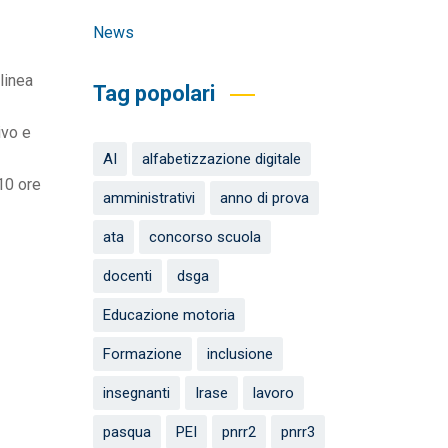
News
linea
Tag popolari
ivo e
AI
alfabetizzazione digitale
110 ore
amministrativi
anno di prova
ata
concorso scuola
docenti
dsga
Educazione motoria
Formazione
inclusione
insegnanti
Irase
lavoro
pasqua
PEI
pnrr2
pnrr3