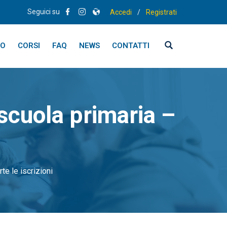
Seguici su
Accedi
/
Registrati
MO
CORSI
FAQ
NEWS
CONTATTI
scuola primaria –
e le iscrizioni