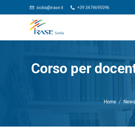
sicilia@irase.it
+39 3474695096
Corso per docent
Home
New