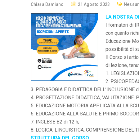
P
Chiara Damiano
21 Agosto 2023
Nessu
O
LA NOSTRA O
S
I formatori di 
T
con quanto rich
E
Educazione Moto
D
possibilità di 
O
Il Corso si arti
N
di lezione, tenu
1. LEGISLAZIO
2. PSICOPEDA
3. PEDAGOGIA E DIDATTICA DELL’INCLUSIONE di 
4. PROGETTAZIONE DIDATTICA, VALUTAZIONE, P
5. EDUCAZIONE MOTORIA APPLICATA ALLA SCUO
6. EDUCAZIONE ALLA SALUTE E PRIMO SOCCORSO
7. INGLESE B2 di 12 h;
8. LOGICA, LINGUISTICA, COMPRENSIONE DEL TE
STRUTTURA DEL CORSO