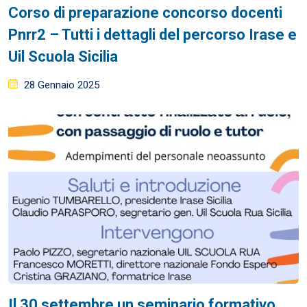
Corso di preparazione concorso docenti
Pnrr2 – Tutti i dettagli del percorso Irase e
Uil Scuola Sicilia
Posted
28 Gennaio 2025
on
Il 30 settembre un seminario formativo