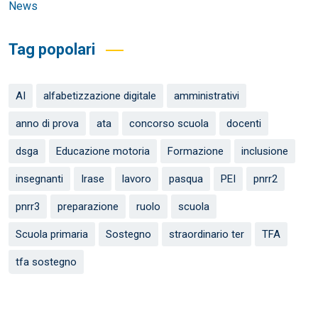
News
Tag popolari
AI
alfabetizzazione digitale
amministrativi
anno di prova
ata
concorso scuola
docenti
dsga
Educazione motoria
Formazione
inclusione
insegnanti
Irase
lavoro
pasqua
PEI
pnrr2
pnrr3
preparazione
ruolo
scuola
Scuola primaria
Sostegno
straordinario ter
TFA
tfa sostegno