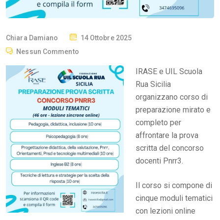
P
Chiara Damiano
14 Ottobre 2025
O
Nessun Commento
S
IRASE e UIL Scuola
T
Rua Sicilia
E
organizzano corso di
D
preparazione mirato e
O
completo per
N
affrontare la prova
scritta del concorso
docenti Pnrr3.
Il corso si compone di
cinque moduli tematici
con lezioni online